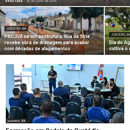
Rede Seta
-
30 de julho de 2026
JUAZEIRO, BA
JUAZEIRO, B
PROJUÁ na Infraestrutura: Rua da Síria
recebe obra de drenagem para acabar
Dia do Ag
com décadas de alagamentos
cultiva o
Juazeiro, BA