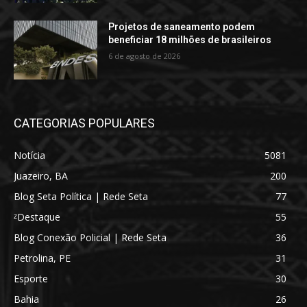
Projetos de saneamento podem
beneficiar 18 milhões de brasileiros
6 de agosto de 2026
CATEGORIAS POPULARES
Notícia
5081
Juazeiro, BA
200
Blog Seta Política | Rede Seta
77
ᶻDestaque
55
Blog Conexão Policial | Rede Seta
36
Petrolina, PE
31
Esporte
30
Bahia
26