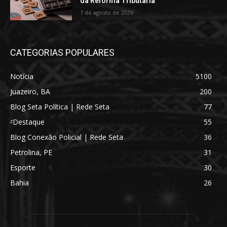
da Reforma Tributária
7 de agosto de 2026
CATEGORIAS POPULARES
Notícia
5100
Juazeiro, BA
200
Blog Seta Política | Rede Seta
77
ᶻDestaque
55
Blog Conexão Policial | Rede Seta
36
Petrolina, PE
31
Esporte
30
Bahia
26