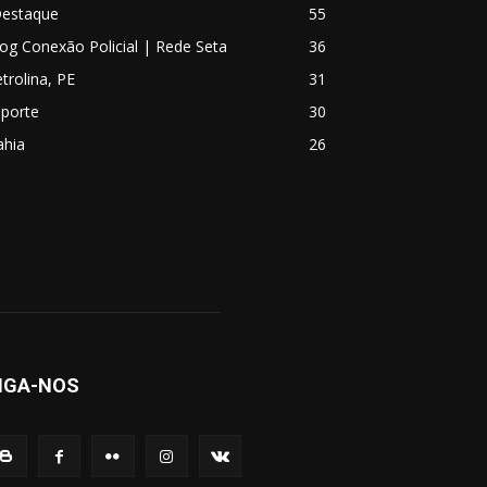
Destaque
55
og Conexão Policial | Rede Seta
36
trolina, PE
31
sporte
30
ahia
26
IGA-NOS