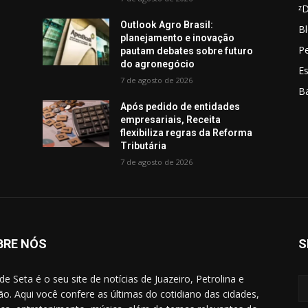
ᶻ
Outlook Agro Brasil:
Bl
planejamento e inovação
Pe
pautam debates sobre futuro
do agronegócio
E
7 de agosto de 2026
B
Após pedido de entidades
empresariais, Receita
flexibiliza regras da Reforma
Tributária
7 de agosto de 2026
BRE NÓS
S
de Seta é o seu site de notícias de Juazeiro, Petrolina e
ão. Aqui você confere as últimas do cotidiano das cidades,