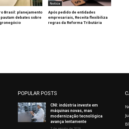
Notícia
ro Brasil: planejamento
Após pedido de entidades
 pautam debates sobre
empresariais, Receita flexibiliza
agronegócio
regras da Reforma Tributária
POPULAR POSTS
C
CNI: indústria investe em
No
máquinas novas, mas
Ju
modernização tecnológica
avança lentamente
Bl
7 de agosto de 2026