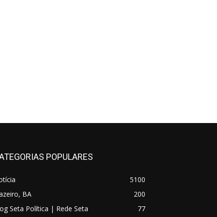
ATEGORIAS POPULARES
tícia
5100
azeiro, BA
200
og Seta Política | Rede Seta
77