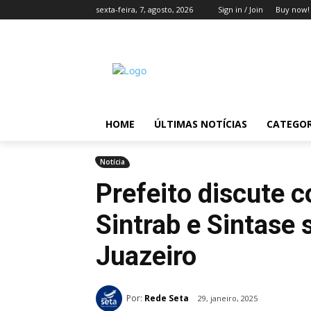
sexta-feira, 7, agosto, 2026
Sign in / Join
Buy now!
HOME
ÚLTIMAS NOTÍCIAS
CATEGOR
Notícia
Prefeito discute 
Sintrab e Sintase 
Juazeiro
Por:
Rede Seta
29, janeiro, 2025