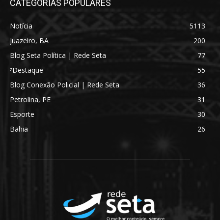
CATEGORIAS POPULARES
Notícia
5113
Juazeiro, BA
200
Blog Seta Política | Rede Seta
77
ᶻDestaque
55
Blog Conexão Policial | Rede Seta
36
Petrolina, PE
31
Esporte
30
Bahia
26