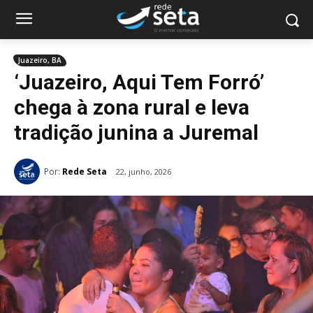
Juazeiro, BA
‘Juazeiro, Aqui Tem Forró’
chega à zona rural e leva
tradição junina a Juremal
Por:
Rede Seta
22, junho, 2026