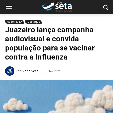
Juazeiro, BA
ᶻDestaque
Juazeiro lança campanha
audiovisual e convida
população para se vacinar
contra a Influenza
Por:
Rede Seta
3, junho, 2026