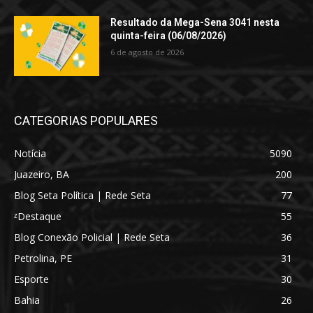
Resultado da Mega-Sena 3041 nesta
quinta-feira (06/08/2026)
6 de agosto de 2026
CATEGORIAS POPULARES
Notícia
5090
Juazeiro, BA
200
Blog Seta Política | Rede Seta
77
ᶻDestaque
55
Blog Conexão Policial | Rede Seta
36
Petrolina, PE
31
Esporte
30
Bahia
26