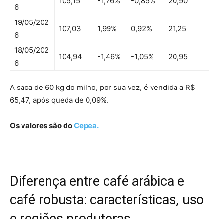
105,15
-1,76%
-0,85%
20,90
6
19/05/202
107,03
1,99%
0,92%
21,25
6
18/05/202
104,94
-1,46%
-1,05%
20,95
6
A saca de 60 kg do milho, por sua vez, é vendida a R$
65,47, após queda de 0,09%.
Os valores são do
Cepea.
Diferença entre café arábica e
café robusta: características, uso
e regiões produtoras