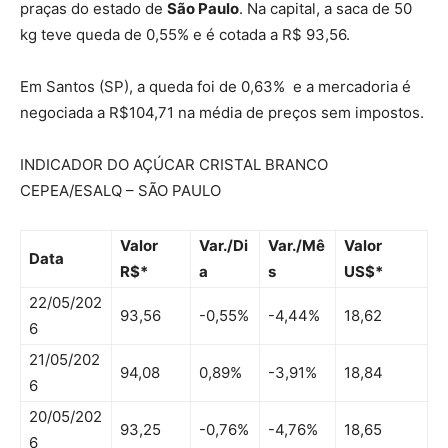
praças do estado de
São Paulo
. Na capital, a saca de 50
kg teve queda de 0,55% e é cotada a R$ 93,56.
Em Santos (SP), a queda foi de 0,63% e a mercadoria é
negociada a R$104,71 na média de preços sem impostos.
INDICADOR DO AÇÚCAR CRISTAL BRANCO
CEPEA/ESALQ – SÃO PAULO
Valor
Var./Di
Var./Mê
Valor
Data
R$*
a
s
US$*
22/05/202
93,56
-0,55%
-4,44%
18,62
6
21/05/202
94,08
0,89%
-3,91%
18,84
6
20/05/202
93,25
-0,76%
-4,76%
18,65
6