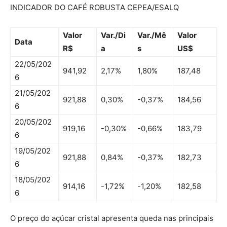
INDICADOR DO CAFÉ ROBUSTA CEPEA/ESALQ
Valor
Var./Di
Var./Mê
Valor
Data
R$
a
s
US$
22/05/202
941,92
2,17%
1,80%
187,48
6
21/05/202
921,88
0,30%
-0,37%
184,56
6
20/05/202
919,16
-0,30%
-0,66%
183,79
6
19/05/202
921,88
0,84%
-0,37%
182,73
6
18/05/202
914,16
-1,72%
-1,20%
182,58
6
O preço do açúcar cristal apresenta queda nas principais