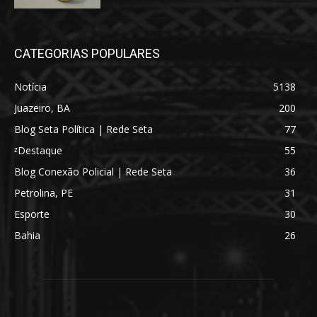
CATEGORIAS POPULARES
Notícia
5138
Juazeiro, BA
200
Blog Seta Política | Rede Seta
77
ᶻDestaque
55
Blog Conexão Policial | Rede Seta
36
Petrolina, PE
31
Esporte
30
Bahia
26