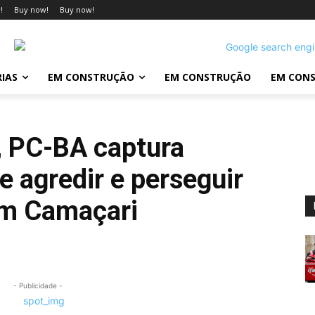
!
Buy now!
Buy now!
IAS
EM CONSTRUÇÃO
EM CONSTRUÇÃO
EM CON
, PC-BA captura
agredir e perseguir
em Camaçari
- Publicidade -