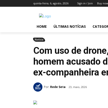
quinta-feira, 6, agosto, 2026
Sign in / Join
Buy now
HOME
ÚLTIMAS NOTÍCIAS
CATEGOR
Notícia
Com uso de drone
homem acusado de 
ex-companheira 
Por:
Rede Seta
23, maio, 2026