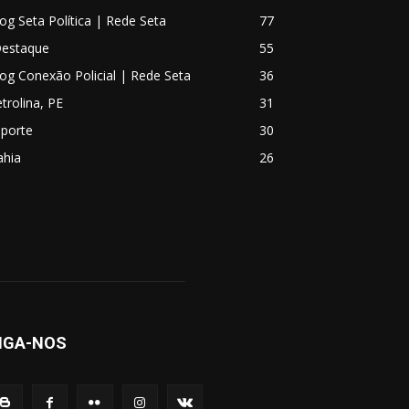
og Seta Política | Rede Seta
77
Destaque
55
og Conexão Policial | Rede Seta
36
trolina, PE
31
sporte
30
ahia
26
IGA-NOS