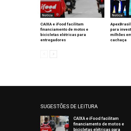
Notícia
Notícia
CAIXA e iFood facilitam
ApexBrasil
financiamento de motos e
para invest
bicicletas elétricas para
milhões em
entregadores
cachaça
SUGESTÕES DE LEITURA
CAIXA e iFood facilitam
financiamento de motos e
bicicletas elétricas para