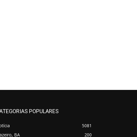
ATEGORIAS POPULARES
tícia
5081
azeiro, BA
200