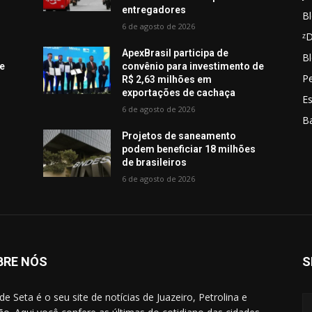
entregadores
Bl
6 de agosto de 2026
ᶻ
ApexBrasil participa de
Bl
de
convênio para investimento de
Pe
R$ 2,63 milhões em
exportações de cachaça
E
6 de agosto de 2026
B
Projetos de saneamento
podem beneficiar 18 milhões
de brasileiros
6 de agosto de 2026
BRE NÓS
S
de Seta é o seu site de notícias de Juazeiro, Petrolina e