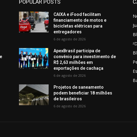
POPULAR POSTS
C
CAIXA e iFood facilitam
No
financiamento de motos e
Ju
bicicletas elétricas para
entregadores
Bl
6 de agosto de 2026
ᶻ
ApexBrasil participa de
Bl
de
convênio para investimento de
Pe
R$ 2,63 milhões em
exportações de cachaça
E
6 de agosto de 2026
B
Projetos de saneamento
podem beneficiar 18 milhões
de brasileiros
6 de agosto de 2026