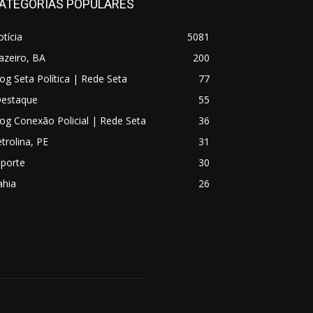
ATEGORIAS POPULARES
tícia
5081
azeiro, BA
200
og Seta Política | Rede Seta
77
Destaque
55
og Conexão Policial | Rede Seta
36
trolina, PE
31
sporte
30
ahia
26