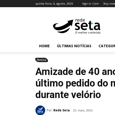
quinta-feira, 6, agosto, 2026
Sign in / Join
Buy now
HOME
ÚLTIMAS NOTÍCIAS
CATEGOR
Notícia
Amizade de 40 ano
último pedido do 
durante velório
Por:
Rede Seta
23, maio, 2026