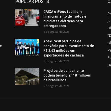
POPULAR POSTS
C
CAIXA e iFood facilitam
No
financiamento de motos e
Ju
bicicletas elétricas para
entregadores
Bl
6 de agosto de 2026
ᶻ
ApexBrasil participa de
Bl
de
convênio para investimento de
Pe
R$ 2,63 milhões em
exportações de cachaça
E
6 de agosto de 2026
B
Projetos de saneamento
podem beneficiar 18 milhões
de brasileiros
6 de agosto de 2026