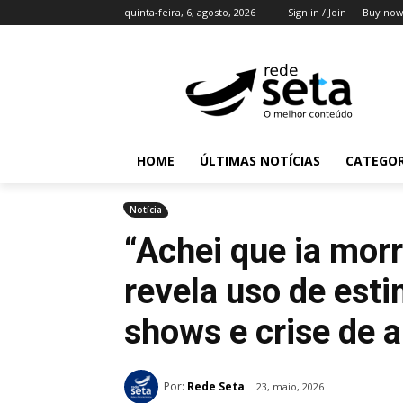
quinta-feira, 6, agosto, 2026
Sign in / Join
Buy now
HOME
ÚLTIMAS NOTÍCIAS
CATEGOR
Notícia
“Achei que ia mor
revela uso de est
shows e crise de a
Por:
Rede Seta
23, maio, 2026