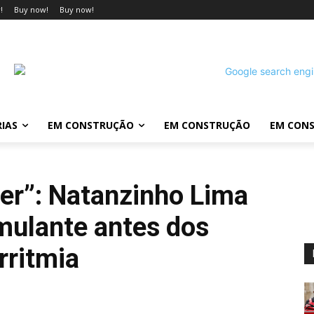
!
Buy now!
Buy now!
IAS
EM CONSTRUÇÃO
EM CONSTRUÇÃO
EM CON
rer”: Natanzinho Lima
imulante antes dos
rritmia