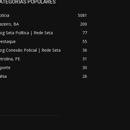
ATEGORIAS POPULARES
tícia
5081
azeiro, BA
200
og Seta Política | Rede Seta
77
Destaque
55
og Conexão Policial | Rede Seta
36
trolina, PE
31
sporte
30
ahia
26