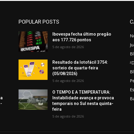
POPULAR POSTS
C
o
Ibovespa fecha último pregão
No
aos 177.726 pontos
Ju
5 de agosto de 2026
Bl
ᶻ
Resultado da lotofácil 3754:
sorteio de quarta-feira
Bl
(05/08/2026)
Pe
5 de agosto de 2026
E
O TEMPO E A TEMPERATURA:
ca
Instabilidade avança e provoca
B
a-
temporais no Sul nesta quinta-
feira
5 de agosto de 2026