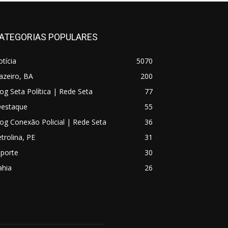
ATEGORIAS POPULARES
tícia
5070
azeiro, BA
200
og Seta Política | Rede Seta
77
Destaque
55
og Conexão Policial | Rede Seta
36
trolina, PE
31
sporte
30
ahia
26