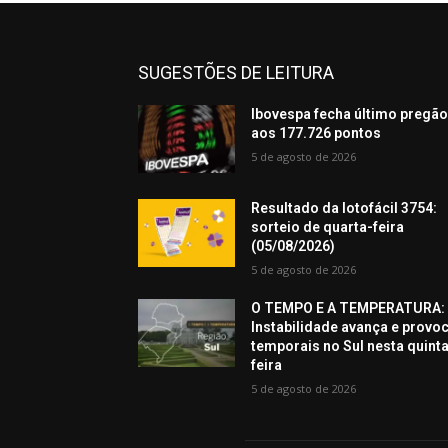
SUGESTÕES DE LEITURA
Ibovespa fecha último pregã
aos 177.726 pontos
5 de agosto de 2026
Resultado da lotofácil 3754:
sorteio de quarta-feira
(05/08/2026)
5 de agosto de 2026
O TEMPO E A TEMPERATURA:
Instabilidade avança e provo
temporais no Sul nesta quint
feira
5 de agosto de 2026