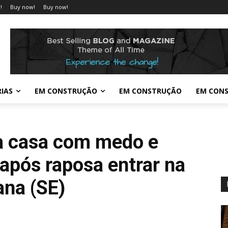
!
Buy now!
Buy now!
IAS
EM CONSTRUÇÃO
EM CONSTRUÇÃO
EM CON
a casa com medo e
após raposa entrar na
ana (SE)