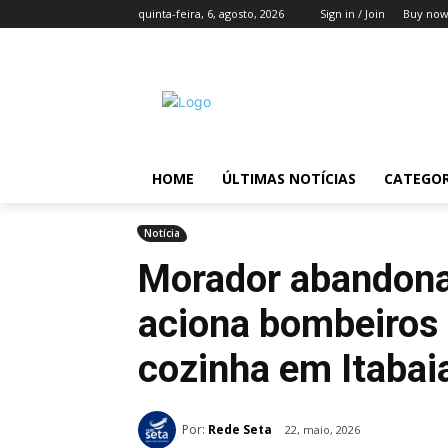
quinta-feira, 6, agosto, 2026
Sign in / Join
Buy now
HOME
ÚLTIMAS NOTÍCIAS
CATEGOR
Notícia
Morador abandon
aciona bombeiros 
cozinha em Itabai
Por:
Rede Seta
22, maio, 2026