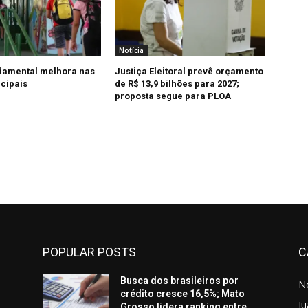
Notícia
damental melhora nas
Justiça Eleitoral prevê orçamento
cipais
de R$ 13,9 bilhões para 2027;
proposta segue para PLOA
POPULAR POSTS
C
Busca dos brasileiros por
No
crédito cresce 16,5%; Mato
Ju
Grosso lidera ranking entre