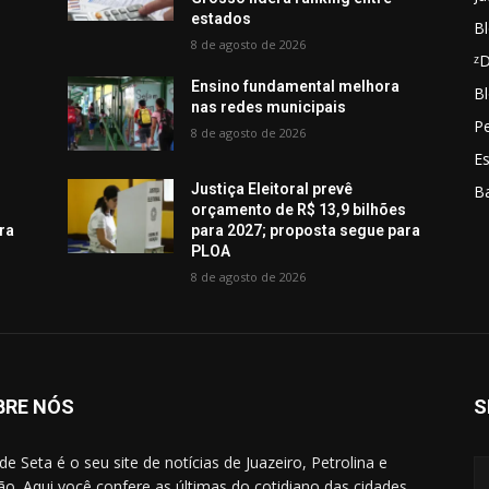
estados
Bl
8 de agosto de 2026
ᶻ
Ensino fundamental melhora
Bl
nas redes municipais
Pe
8 de agosto de 2026
E
Justiça Eleitoral prevê
B
s
orçamento de R$ 13,9 bilhões
ra
para 2027; proposta segue para
PLOA
8 de agosto de 2026
BRE NÓS
S
de Seta é o seu site de notícias de Juazeiro, Petrolina e
ão. Aqui você confere as últimas do cotidiano das cidades,