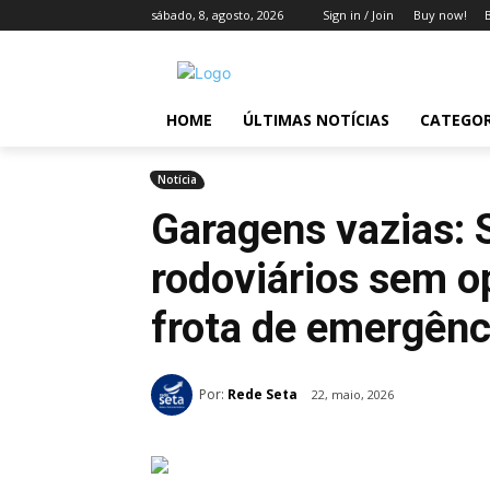
sábado, 8, agosto, 2026
Sign in / Join
Buy now!
HOME
ÚLTIMAS NOTÍCIAS
CATEGOR
Notícia
Garagens vazias: 
rodoviários sem o
frota de emergênc
Por:
Rede Seta
22, maio, 2026