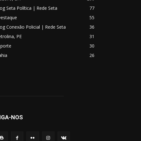
og Seta Política | Rede Seta
77
Destaque
55
og Conexão Policial | Rede Seta
36
trolina, PE
31
sporte
30
ahia
26
IGA-NOS