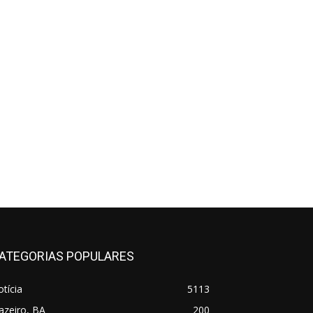
ATEGORIAS POPULARES
tícia
5113
azeiro, BA
200