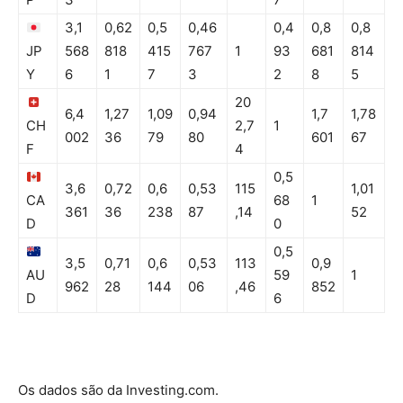
3,1
0,62
0,5
0,46
0,4
0,8
0,8
JP
568
818
415
767
1
93
681
814
Y
6
1
7
3
2
8
5
20
6,4
1,27
1,09
0,94
1,7
1,78
CH
2,7
1
002
36
79
80
601
67
F
4
0,5
3,6
0,72
0,6
0,53
115
1,01
CA
68
1
361
36
238
87
,14
52
D
0
0,5
3,5
0,71
0,6
0,53
113
0,9
AU
59
1
962
28
144
06
,46
852
D
6
Os dados são da Investing.com.