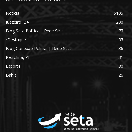
Notícia
5105
Juazeiro, BA
200
Blog Seta Política | Rede Seta
77
ᶻDestaque
55
Blog Conexão Policial | Rede Seta
36
Petrolina, PE
31
Esporte
30
Bahia
26