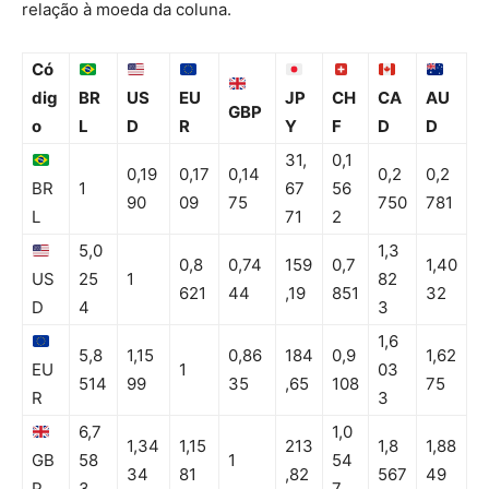
relação à moeda da coluna.
Có
dig
BR
US
EU
JP
CH
CA
AU
GBP
o
L
D
R
Y
F
D
D
31,
0,1
0,19
0,17
0,14
0,2
0,2
BR
1
67
56
90
09
75
750
781
L
71
2
5,0
1,3
0,8
0,74
159
0,7
1,40
US
25
1
82
621
44
,19
851
32
D
4
3
1,6
5,8
1,15
0,86
184
0,9
1,62
EU
1
03
514
99
35
,65
108
75
R
3
6,7
1,0
1,34
1,15
213
1,8
1,88
GB
58
1
54
34
81
,82
567
49
P
3
7