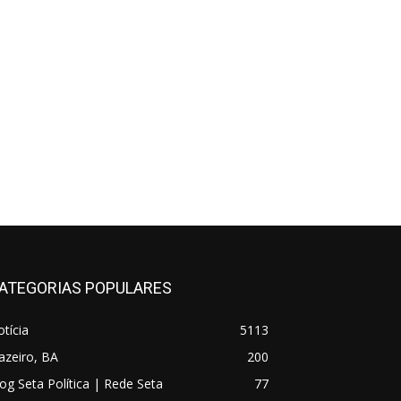
ATEGORIAS POPULARES
tícia
5113
azeiro, BA
200
og Seta Política | Rede Seta
77