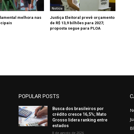
Notícia
damental melhora nas
Justiça Eleitoral prevê orçamento
cipais
de R$ 13,9 bilhões para 2027;
proposta segue para PLOA
POPULAR POSTS
C
Busca dos brasileiros por
No
crédito cresce 16,5%; Mato
Ju
Grosso lidera ranking entre
estados
Bl
8 de agosto de 2026