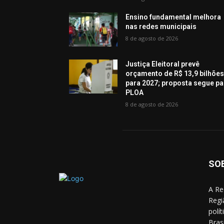
Ensino fundamental melhora
nas redes municipais
8 de agosto de 2026
Justiça Eleitoral prevê
orçamento de R$ 13,9 bilhõe
para 2027; proposta segue pa
PLOA
8 de agosto de 2026
SO
A Re
Regi
polí
Bras