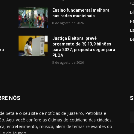
ᶻ
Ensino fundamental melhora
Bl
nas redes municipais
Pe
8 de agosto de 2026
E
Justiça Eleitoral prevê
B
s
orçamento de R$ 13,9 bilhões
ra
para 2027; proposta segue para
PLOA
8 de agosto de 2026
BRE NÓS
S
de Seta é o seu site de notícias de Juazeiro, Petrolina e
ão. Aqui você confere as últimas do cotidiano das cidades,
tica, entretenimento, música, além de temas relevantes do
il e do Mundo.