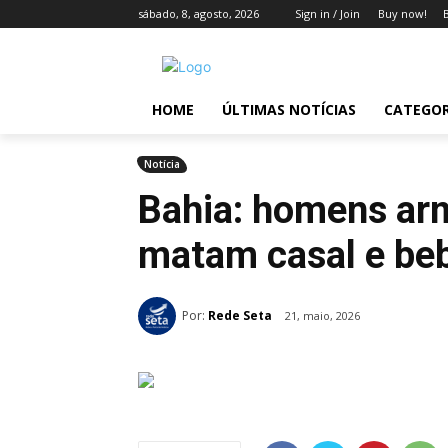
sábado, 8, agosto, 2026
Sign in / Join
Buy now!
HOME
ÚLTIMAS NOTÍCIAS
CATEGOR
Notícia
Bahia: homens ar
matam casal e be
Por:
Rede Seta
21, maio, 2026