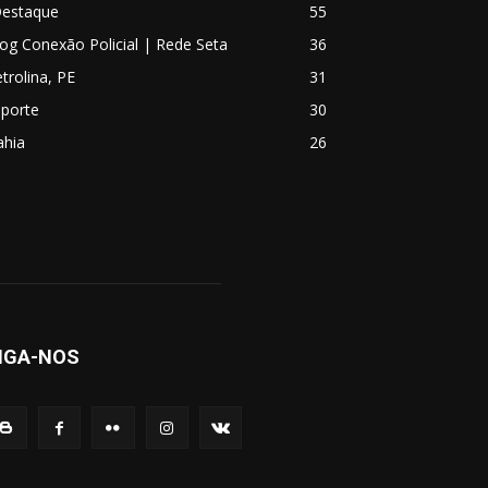
Destaque
55
og Conexão Policial | Rede Seta
36
trolina, PE
31
sporte
30
ahia
26
IGA-NOS