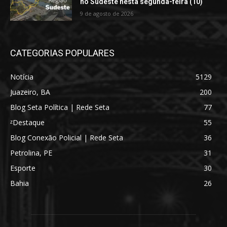
no Sudeste nesta segunda-feira (10)
9 de agosto de 2026
CATEGORIAS POPULARES
Notícia
5129
Juazeiro, BA
200
Blog Seta Política | Rede Seta
77
ᶻDestaque
55
Blog Conexão Policial | Rede Seta
36
Petrolina, PE
31
Esporte
30
Bahia
26