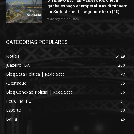
O TEMPO E A TEMPERATURA: chuva
ganha espaço e temperaturas diminuem
no Sudeste nesta segunda-feira (10)
9 de agosto de 2026
CATEGORIAS POPULARES
Notícia
5129
Juazeiro, BA
200
Blog Seta Política | Rede Seta
77
ᶻDestaque
55
Blog Conexão Policial | Rede Seta
36
Petrolina, PE
31
Esporte
30
Bahia
26