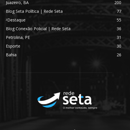
Juazeiro, BA
200
Blog Seta Política | Rede Seta
77
ᶻDestaque
55
Blog Conexão Policial | Rede Seta
36
Petrolina, PE
31
Esporte
30
Bahia
26