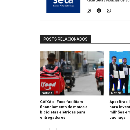
Rede Seta | Notícias de Ju
POSTS RELACIONADOS
Notícia
Notícia
CAIXA e iFood facilitam
ApexBrasil
financiamento de motos e
para invest
bicicletas elétricas para
milhões em
entregadores
cachaça