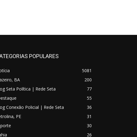
ATEGORIAS POPULARES
tícia
5081
azeiro, BA
200
og Seta Política | Rede Seta
77
Destaque
55
og Conexão Policial | Rede Seta
36
trolina, PE
31
sporte
30
ahia
26