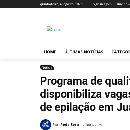
quinta-feira, 6, agosto, 2026
Sign in / Join
Buy now
HOME
ÚLTIMAS NOTÍCIAS
CATEGOR
Notícia
Programa de quali
disponibiliza vaga
de epilação em Ju
Por:
Rede Seta
7, abril, 2025