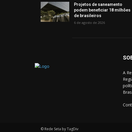
Projetos de saneamento
podem beneficiar 18 milhões
de brasileiros
6 de agosto de 2026
SO
A Re
Regi
polí
Bras
Cont
© Rede Seta by TagDiv