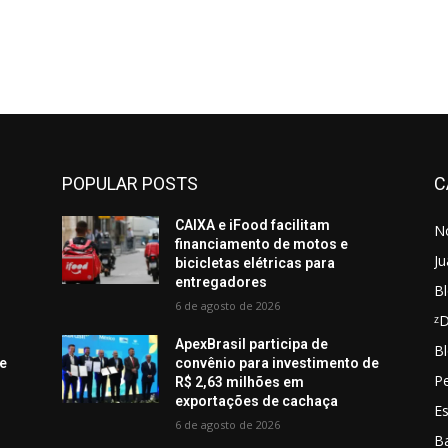
POPULAR POSTS
C
CAIXA e iFood facilitam
No
financiamento de motos e
Ju
bicicletas elétricas para
entregadores
Bl
6 de agosto de 2026
ᶻ
ApexBrasil participa de
Bl
de
convênio para investimento de
Pe
R$ 2,63 milhões em
exportações de cachaça
E
6 de agosto de 2026
B