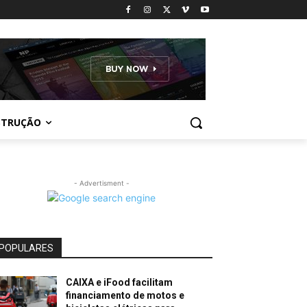
STRUÇÃO
- Advertisment -
POPULARES
CAIXA e iFood facilitam
financiamento de motos e