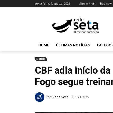
sexta-feira, 7, agosto, 2026
Sign in / Join
Buy now!
HOME
ÚLTIMAS NOTÍCIAS
CATEGOR
Notícia
CBF adia início da
Fogo segue treina
Por:
Rede Seta
7, abril, 2025