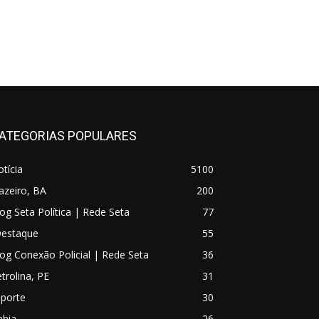
ATEGORIAS POPULARES
tícia
5100
azeiro, BA
200
og Seta Política | Rede Seta
77
Destaque
55
og Conexão Policial | Rede Seta
36
trolina, PE
31
sporte
30
ahia
26