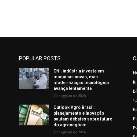
POPULAR POSTS
C
CNI: indústria investe em
No
máquinas novas, mas
Ju
modernização tecnológica
avança lentamente
Bl
7 de agosto de 2026
ᶻ
Outlook Agro Brasil:
Bl
planejamento e inovação
Pe
pautam debates sobre futuro
do agronegócio
E
7 de agosto de 2026
B