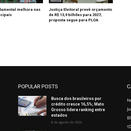
Notícia
damental melhora nas
Justiça Eleitoral prevê orçamento
cipais
de R$ 13,9 bilhões para 2027;
proposta segue para PLOA
POPULAR POSTS
C
Busca dos brasileiros por
No
crédito cresce 16,5%; Mato
Ju
Grosso lidera ranking entre
estados
Bl
8 de agosto de 2026
ᶻ