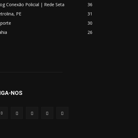
og Conexão Policial | Rede Seta
36
trolina, PE
31
sporte
30
ahia
26
IGA-NOS