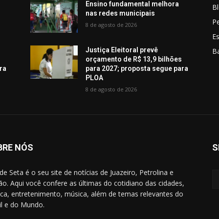
Ensino fundamental melhora
Bl
nas redes municipais
Pe
8 de agosto de 2026
E
Justiça Eleitoral prevê
B
s
orçamento de R$ 13,9 bilhões
ra
para 2027; proposta segue para
PLOA
8 de agosto de 2026
BRE NÓS
S
de Seta é o seu site de notícias de Juazeiro, Petrolina e
ão. Aqui você confere as últimas do cotidiano das cidades,
tica, entretenimento, música, além de temas relevantes do
il e do Mundo.