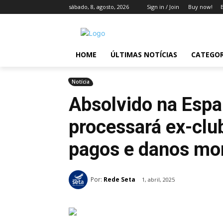
sábado, 8, agosto, 2026
Sign in / Join
Buy now!
HOME
ÚLTIMAS NOTÍCIAS
CATEGOR
Notícia
Absolvido na Espa
processará ex-club
pagos e danos mo
Por:
Rede Seta
1, abril, 2025