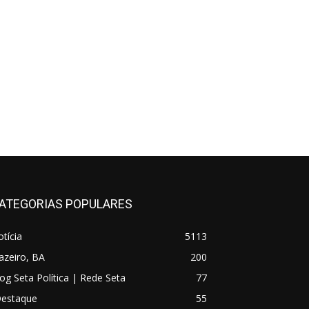
ATEGORIAS POPULARES
tícia
5113
azeiro, BA
200
og Seta Política | Rede Seta
77
Destaque
55