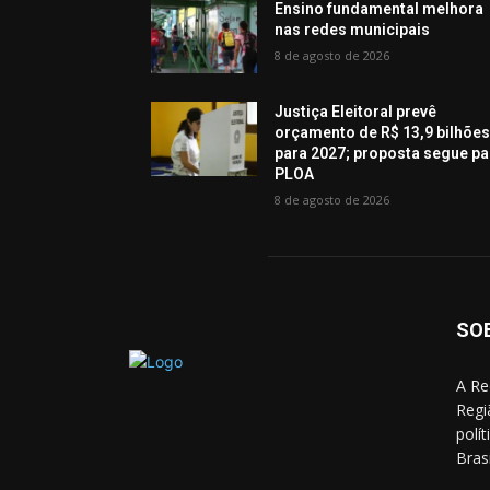
Ensino fundamental melhora
nas redes municipais
8 de agosto de 2026
Justiça Eleitoral prevê
orçamento de R$ 13,9 bilhõe
para 2027; proposta segue pa
PLOA
8 de agosto de 2026
SO
A Re
Regi
polí
Bras