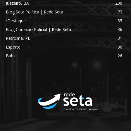
Juazeiro, BA
200
Blog Seta Política | Rede Seta
77
ᶻDestaque
55
Blog Conexão Policial | Rede Seta
36
Petrolina, PE
31
Esporte
30
Bahia
26