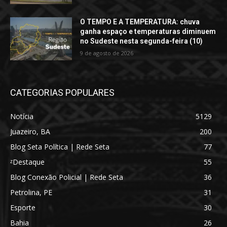
O TEMPO E A TEMPERATURA: chuva
ganha espaço e temperaturas diminuem
no Sudeste nesta segunda-feira (10)
9 de agosto de 2026
CATEGORIAS POPULARES
Notícia
5129
Juazeiro, BA
200
Blog Seta Política | Rede Seta
77
ᶻDestaque
55
Blog Conexão Policial | Rede Seta
36
Petrolina, PE
31
Esporte
30
Bahia
26