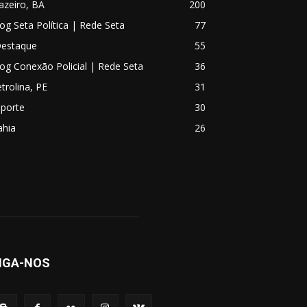
azeiro, BA
200
og Seta Política | Rede Seta
77
Destaque
55
og Conexão Policial | Rede Seta
36
trolina, PE
31
sporte
30
ahia
26
IGA-NOS