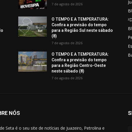
Ju
7 de agosto de 2026
Bl
ᶻ
O TEMPO E A TEMPERATURA:
Confira a previsão do tempo
Bl
do
para a Região Sul neste sábado
(8)
Pe
7 de agosto de 2026
E
O TEMPO E A TEMPERATURA:
B
Confira a previsão do tempo
para a Região Centro-Oeste
neste sábado (8)
7 de agosto de 2026
BRE NÓS
S
de Seta é o seu site de notícias de Juazeiro, Petrolina e