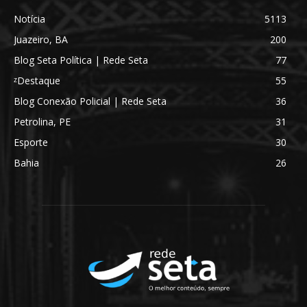
Notícia
5113
Juazeiro, BA
200
Blog Seta Política | Rede Seta
77
ᶻDestaque
55
Blog Conexão Policial | Rede Seta
36
Petrolina, PE
31
Esporte
30
Bahia
26