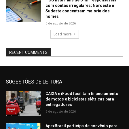
TCU lista mais de 6 mil responsáveis
com contas irregulares; Nordeste e
Sudeste concentram maioria dos
nomes
6 de agosto de 2026
Load more
RECENT COMMENTS
SUGESTÕES DE LEITURA
CAIXA e iFood facilitam financiamento
de motos e bicicletas elétricas para
entregadores
6 de agosto de 2026
ApexBrasil participa de convênio para