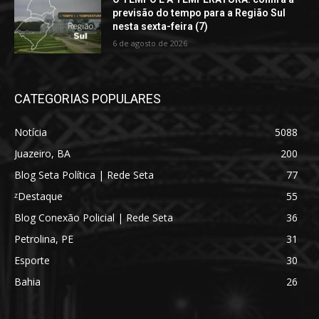
previsão do tempo para a Região Sul
nesta sexta-feira (7)
6 de agosto de 2026
CATEGORIAS POPULARES
Notícia
5088
Juazeiro, BA
200
Blog Seta Política | Rede Seta
77
ᶻDestaque
55
Blog Conexão Policial | Rede Seta
36
Petrolina, PE
31
Esporte
30
Bahia
26