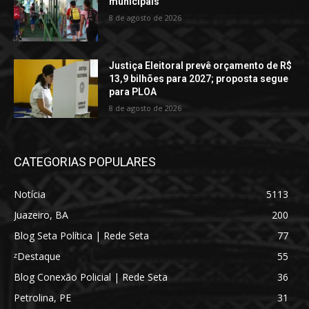
municipais
8 de agosto de 2026
Justiça Eleitoral prevê orçamento de R$
13,9 bilhões para 2027; proposta segue
para PLOA
8 de agosto de 2026
CATEGORIAS POPULARES
Notícia
5113
Juazeiro, BA
200
Blog Seta Política | Rede Seta
77
ᶻDestaque
55
Blog Conexão Policial | Rede Seta
36
Petrolina, PE
31