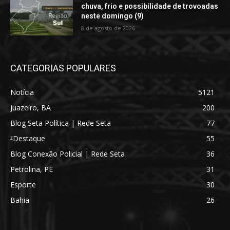
chuva, frio e possibilidade de trovoadas
neste domingo (9)
8 de agosto de 2026
CATEGORIAS POPULARES
Notícia
5121
Juazeiro, BA
200
Blog Seta Política | Rede Seta
77
ᶻDestaque
55
Blog Conexão Policial | Rede Seta
36
Petrolina, PE
31
Esporte
30
Bahia
26