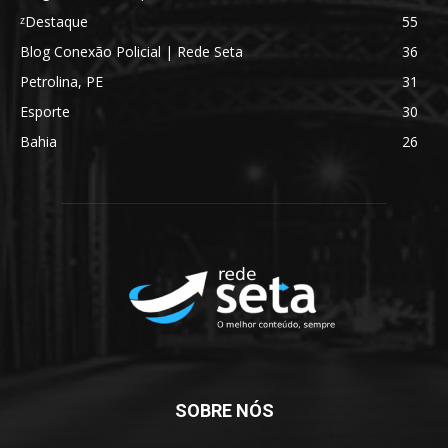
ᶻDestaque
55
Blog Conexão Policial | Rede Seta
36
Petrolina, PE
31
Esporte
30
Bahia
26
SOBRE NÓS