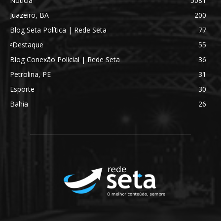
Notícia
5081
Juazeiro, BA
200
Blog Seta Política | Rede Seta
77
ᶻDestaque
55
Blog Conexão Policial | Rede Seta
36
Petrolina, PE
31
Esporte
30
Bahia
26