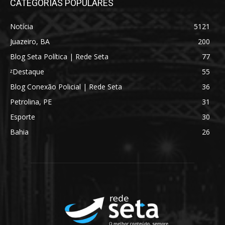
CATEGORIAS POPULARES
Notícia
5121
Juazeiro, BA
200
Blog Seta Política | Rede Seta
77
ᶻDestaque
55
Blog Conexão Policial | Rede Seta
36
Petrolina, PE
31
Esporte
30
Bahia
26