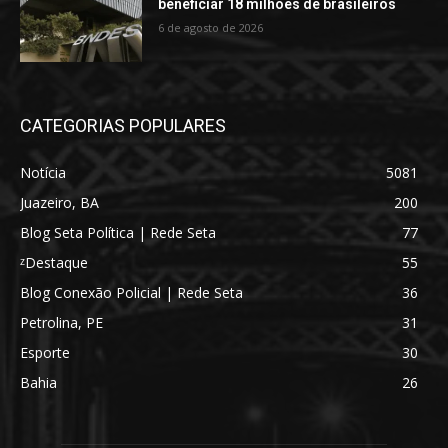
beneficiar 18 milhões de brasileiros
6 de agosto de 2026
CATEGORIAS POPULARES
Notícia
5081
Juazeiro, BA
200
Blog Seta Política | Rede Seta
77
ᶻDestaque
55
Blog Conexão Policial | Rede Seta
36
Petrolina, PE
31
Esporte
30
Bahia
26