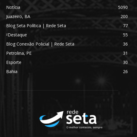
Notícia
5090
Juazeiro, BA
200
Blog Seta Política | Rede Seta
77
ᶻDestaque
55
Blog Conexão Policial | Rede Seta
36
Petrolina, PE
31
Esporte
30
Bahia
26