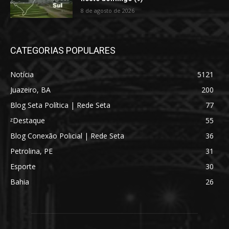
8 de agosto de 2026
CATEGORIAS POPULARES
Notícia
5121
Juazeiro, BA
200
Blog Seta Política | Rede Seta
77
ᶻDestaque
55
Blog Conexão Policial | Rede Seta
36
Petrolina, PE
31
Esporte
30
Bahia
26