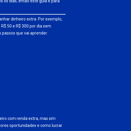
 os dias, então este guia é para
nhar dinheiro extra. Por exemplo,
e R$ 50 e R$ 300 por dia sem
s passos que vai aprender.
iro com renda extra, mas sim
hores oportunidades e como lucrar